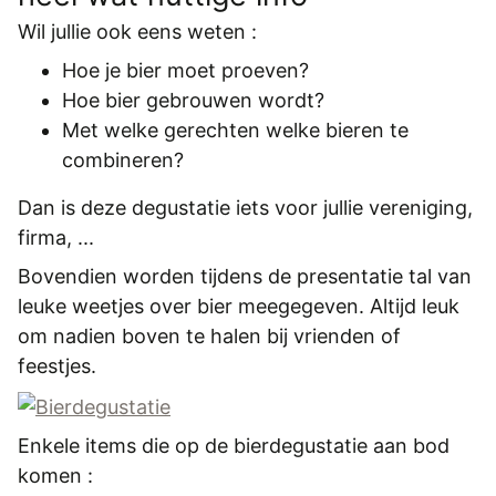
REGISTREREN
Wil jullie ook eens weten :
ADVERTEREN
Hoe je bier moet proeven?
MELDPUNT
Hoe bier gebrouwen wordt?
Met welke gerechten welke bieren te
PERS/PUBLICATIES
combineren?
FACEBOOK
Dan is deze degustatie iets voor jullie vereniging,
LINKS
firma, ...
Bovendien worden tijdens de presentatie tal van
leuke weetjes over bier meegegeven. Altijd leuk
om nadien boven te halen bij vrienden of
feestjes.
Enkele items die op de bierdegustatie aan bod
komen :