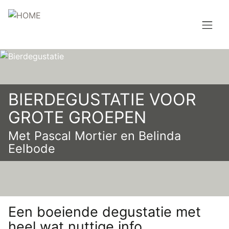
Overslaan
en
naar
de
Hoofdnavigatie
inhoud
HOME
gaan
BROUWEN
BIERDEGUSTATIE VOOR
BLOG
GROTE GROEPEN
Met Pascal Mortier en Belinda
AANBOD
Eelbode
AGENDA
CONTACT
Topmenu
Een boeiende degustatie met
INLOGGEN
heel wat nuttige info