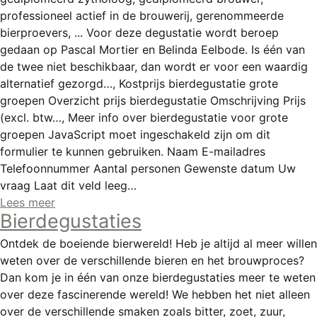
REGISTREREN
professioneel actief in de brouwerij, gerenommeerde
bierproevers, ... Voor deze degustatie wordt beroep
ADVERTEREN
gedaan op Pascal Mortier en Belinda Eelbode. Is één van
MELDPUNT
de twee niet beschikbaar, dan wordt er voor een waardig
alternatief gezorgd…, Kostprijs bierdegustatie grote
PERS/PUBLICATIES
groepen Overzicht prijs bierdegustatie Omschrijving Prijs
(excl. btw…, Meer info over bierdegustatie voor grote
FACEBOOK
groepen JavaScript moet ingeschakeld zijn om dit
LINKS
formulier te kunnen gebruiken. Naam E-mailadres
Telefoonnummer Aantal personen Gewenste datum Uw
vraag Laat dit veld leeg…
Lees meer
Bierdegustaties
Ontdek de boeiende bierwereld! Heb je altijd al meer willen
weten over de verschillende bieren en het brouwproces?
Dan kom je in één van onze bierdegustaties meer te weten
over deze fascinerende wereld! We hebben het niet alleen
over de verschillende smaken zoals bitter, zoet, zuur,