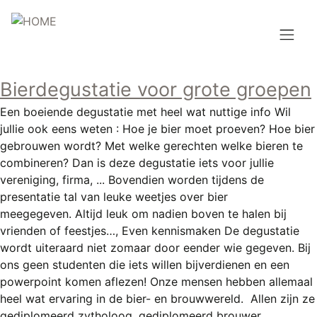
Overslaan
en
naar
de
Hoofdnavigatie
inhoud
Bierdegustatie voor grote groepen
HOME
gaan
Een boeiende degustatie met heel wat nuttige info Wil
BROUWEN
jullie ook eens weten : Hoe je bier moet proeven? Hoe bier
gebrouwen wordt? Met welke gerechten welke bieren te
BLOG
combineren? Dan is deze degustatie iets voor jullie
vereniging, firma, ... Bovendien worden tijdens de
AANBOD
presentatie tal van leuke weetjes over bier
meegegeven. Altijd leuk om nadien boven te halen bij
AGENDA
vrienden of feestjes…, Even kennismaken De degustatie
wordt uiteraard niet zomaar door eender wie gegeven. Bij
CONTACT
ons geen studenten die iets willen bijverdienen en een
powerpoint komen aflezen! Onze mensen hebben allemaal
Topmenu
INLOGGEN
heel wat ervaring in de bier- en brouwwereld. Allen zijn ze
gediplomeerd zytholoog, gediplomeerd brouwer,