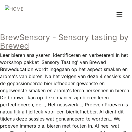
Overslaan
en
naar
de
Hoofdnavigatie
inhoud
BrewSensory - Sensory tasting by
HOME
gaan
Brewed
BROUWEN
Leer bieren analyseren, identificeren en verbeteren! In het
workshop pakket 'Sensory Tasting' van Brewed
BLOG
Breweducation wordt ingegaan op het aspect smaken en
aroma's van bieren. Na het volgen van deze 4 sessie's kan
AANBOD
de gepassioneerde bierliefhebber gewenste en
ongewenste smaken en aroma's leren herkennen in bieren.
AGENDA
De brouwer kan op deze manier zijn bieren leren
perfectioneren, de…, Het neuswerk…, Proeven Proeven is
CONTACT
natuurlijk altijd leuk voor een bierliefhebber. Al dient dit
tijdens deze sessies wat genuanceerd te worden... We
Topmenu
INLOGGEN
proeven immers o.a. bieren met fouten in. Al heel wat