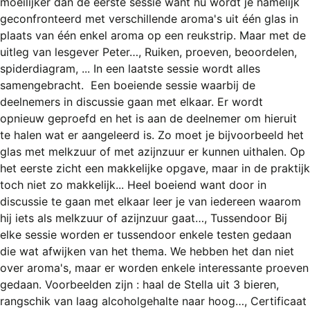
moeilijker dan de eerste sessie want nu wordt je namelijk
REGISTREREN
geconfronteerd met verschillende aroma's uit één glas in
ADVERTEREN
plaats van één enkel aroma op een reukstrip. Maar met de
uitleg van lesgever Peter…, Ruiken, proeven, beoordelen,
MELDPUNT
spiderdiagram, ... In een laatste sessie wordt alles
samengebracht. Een boeiende sessie waarbij de
PERS/PUBLICATIES
deelnemers in discussie gaan met elkaar. Er wordt
FACEBOOK
opnieuw geproefd en het is aan de deelnemer om hieruit
te halen wat er aangeleerd is. Zo moet je bijvoorbeeld het
LINKS
glas met melkzuur of met azijnzuur er kunnen uithalen. Op
het eerste zicht een makkelijke opgave, maar in de praktijk
toch niet zo makkelijk... Heel boeiend want door in
discussie te gaan met elkaar leer je van iedereen waarom
hij iets als melkzuur of azijnzuur gaat…, Tussendoor Bij
elke sessie worden er tussendoor enkele testen gedaan
die wat afwijken van het thema. We hebben het dan niet
over aroma's, maar er worden enkele interessante proeven
gedaan. Voorbeelden zijn : haal de Stella uit 3 bieren,
rangschik van laag alcoholgehalte naar hoog…, Certificaat