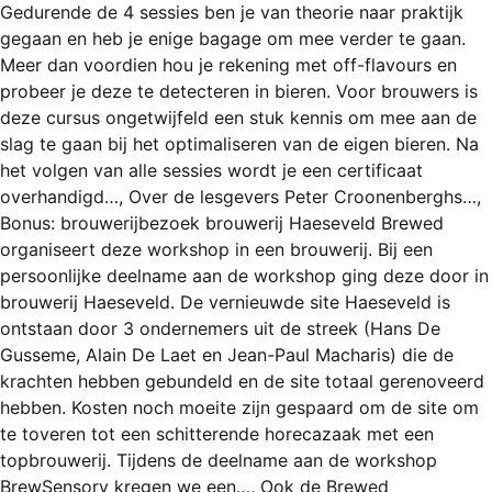
Gedurende de 4 sessies ben je van theorie naar praktijk
gegaan en heb je enige bagage om mee verder te gaan.
Meer dan voordien hou je rekening met off-flavours en
probeer je deze te detecteren in bieren. Voor brouwers is
deze cursus ongetwijfeld een stuk kennis om mee aan de
slag te gaan bij het optimaliseren van de eigen bieren. Na
het volgen van alle sessies wordt je een certificaat
overhandigd…, Over de lesgevers Peter Croonenberghs…,
Bonus: brouwerijbezoek brouwerij Haeseveld Brewed
organiseert deze workshop in een brouwerij. Bij een
persoonlijke deelname aan de workshop ging deze door in
brouwerij Haeseveld. De vernieuwde site Haeseveld is
ontstaan door 3 ondernemers uit de streek (Hans De
Gusseme, Alain De Laet en Jean-Paul Macharis) die de
krachten hebben gebundeld en de site totaal gerenoveerd
hebben. Kosten noch moeite zijn gespaard om de site om
te toveren tot een schitterende horecazaak met een
topbrouwerij. Tijdens de deelname aan de workshop
BrewSensory kregen we een…, Ook de Brewed