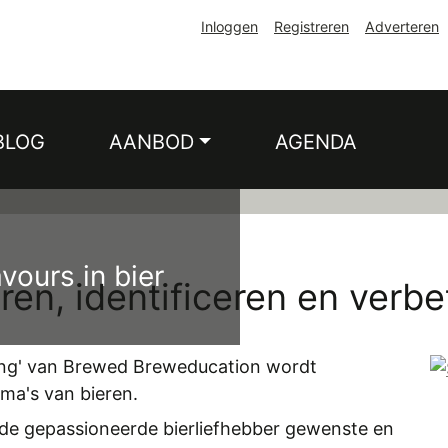
Inloggen
Registreren
Adverteren
RY -
STING
BLOG
AANBOD
AGENDA
avours in bier
ren, identificeren en verbe
ng
' van
Brewed Breweducation
wordt
ma's van bieren.
 de gepassioneerde bierliefhebber gewenste en