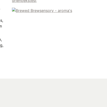
e
s,
n
n,
g,