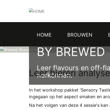
Topmenu
Overslaan
en
naar
de
BREWSENSO
inhoud
gaan
SENSORY TA
HOME
BROUWEN
Hoofdnavigatie
BY BREWED
Leer flavours en off-fl
Leer bieren analyse
herkennen.
In het workshop pakket '
Sensory Tasti
ingegaan op het aspect smaken en aro
Na het volgen van deze 4 sessie's kan