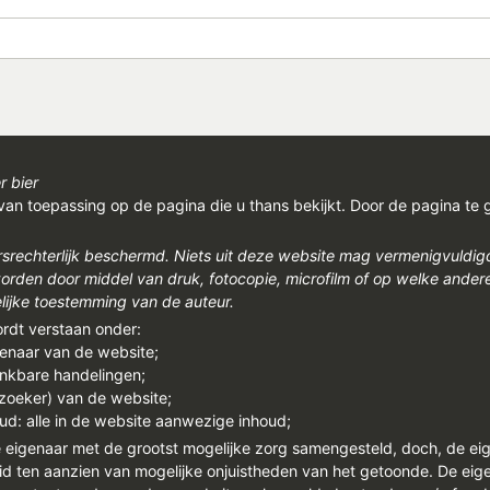
r bier
van toepassing op de pagina die u thans bekijkt. Door de pagina te 
rsrechterlijk beschermd. Niets uit deze website mag vermenigvuldi
den door middel van druk, fotocopie, microfilm of op welke ander
ijke toestemming van de auteur.
ordt verstaan onder:
genaar van de website;
enkbare handelingen;
ezoeker) van de website;
ud: alle in de website aanwezige inhoud;
e eigenaar met de grootst mogelijke zorg samengesteld, doch, de ei
id ten aanzien van mogelijke onjuistheden van het getoonde. De eigen