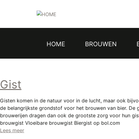
Topmenu
Overslaan
en
naar
de
inhoud
gaan
HOME
BROUWEN
Hoofdnavigatie
Gist
Gisten komen in de natuur voor in de lucht, maar ook bijvo
de belangrijkste grondstof voor het brouwen van bier. De g
brouwerijen dragen dan ook de grootste zorg voor hun gis
brouwgist Vloeibare brouwgist Biergist op bol.com
Lees meer