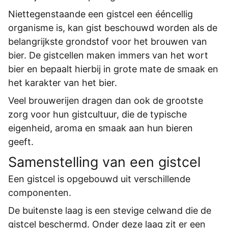
REGISTREREN
Niettegenstaande een gistcel een ééncellig
ADVERTEREN
organisme is, kan gist beschouwd worden als de
belangrijkste grondstof voor het brouwen van
MELDPUNT
bier. De gistcellen maken immers van het wort
PERS/PUBLICATIES
bier en bepaalt hierbij in grote mate de smaak en
het karakter van het bier.
FACEBOOK
Veel brouwerijen dragen dan ook de grootste
LINKS
zorg voor hun gistcultuur, die de typische
eigenheid, aroma en smaak aan hun bieren
geeft.
Samenstelling van een gistcel
Een gistcel is opgebouwd uit verschillende
componenten.
De buitenste laag is een stevige celwand die de
gistcel beschermd. Onder deze laag zit er een