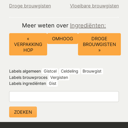
Droge brouwgisten
Vloeibare brouwgisten
Meer weten over
Ingrediënten:
Boeknavigatie-
«
OMHOOG
DROGE
links
VERPAKKING
BROUWGISTEN
voor
HOP
»
Gist
Labels algemeen
Gistcel
Celdeling
Brouwgist
Labels brouwproces
Vergisten
Labels ingrediënten
Gist
Zoeken