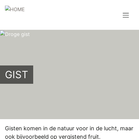
Overslaan
en
naar
de
Hoofdnavigatie
inhoud
HOME
gaan
BROUWEN
BLOG
GIST
AANBOD
AGENDA
CONTACT
Topmenu
Gisten komen in de natuur voor in de lucht, maar
INLOGGEN
ook bijvoorbeeld op vergistend fruit.