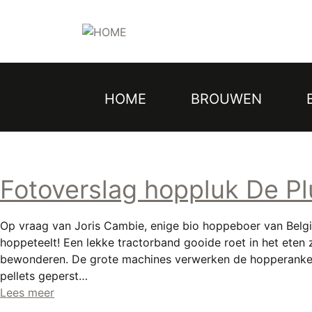
Topmenu
Overslaan
en
naar
de
inhoud
gaan
HOME
BROUWEN
Hoofdnavigatie
Fotoverslag hoppluk De Pl
Op vraag van Joris Cambie, enige bio hoppeboer van Belg
hoppeteelt! Een lekke tractorband gooide roet in het eten 
bewonderen. De grote machines verwerken de hopperanken n
pellets geperst…
Lees meer