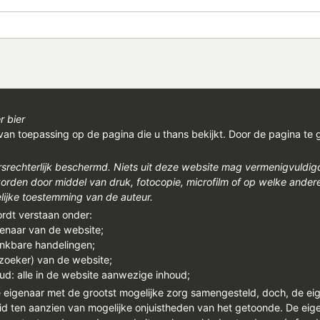
r bier
van toepassing op de pagina die u thans bekijkt. Door de pagina te 
rsrechterlijk beschermd. Niets uit deze website mag vermenigvuldi
den door middel van druk, fotocopie, microfilm of op welke ander
ijke toestemming van de auteur.
ordt verstaan onder:
genaar van de website;
enkbare handelingen;
ezoeker) van de website;
ud: alle in de website aanwezige inhoud;
e eigenaar met de grootst mogelijke zorg samengesteld, doch, de ei
id ten aanzien van mogelijke onjuistheden van het getoonde. De eigen