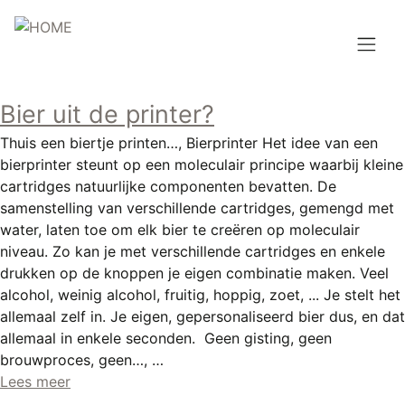
Overslaan
en
naar
de
Hoofdnavigatie
inhoud
Bier uit de printer?
HOME
gaan
Thuis een biertje printen…, Bierprinter Het idee van een
BROUWEN
bierprinter steunt op een moleculair principe waarbij kleine
cartridges natuurlijke componenten bevatten. De
BLOG
samenstelling van verschillende cartridges, gemengd met
water, laten toe om elk bier te creëren op moleculair
AANBOD
niveau. Zo kan je met verschillende cartridges en enkele
drukken op de knoppen je eigen combinatie maken. Veel
AGENDA
alcohol, weinig alcohol, fruitig, hoppig, zoet, ... Je stelt het
allemaal zelf in. Je eigen, gepersonaliseerd bier dus, en dat
CONTACT
allemaal in enkele seconden. Geen gisting, geen
brouwproces, geen…, …
Topmenu
INLOGGEN
Lees meer