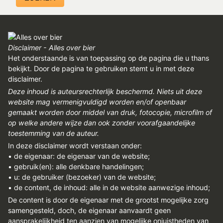
REGISTREREN
ADVERTEREN
MELDPUNT
Disclaimer - Alles over bier
Het onderstaande is van toepassing op de pagina die u thans
PERS/PUBLICATIES
bekijkt. Door de pagina te gebruiken stemt u in met deze
disclaimer.
FACEBOOK
Deze inhoud is auteursrechterlijk beschermd. Niets uit deze
website mag vermenigvuldigd worden en/of openbaar
LINKS
gemaakt worden door middel van druk, fotocopie, microfilm of
op welke andere wijze dan ook zonder voorafgaandelijke
toestemming van de auteur.
In deze disclaimer wordt verstaan onder:
• de eigenaar: de eigenaar van de website;
• gebruik(en): alle denkbare handelingen;
• u: de gebruiker (bezoeker) van de website;
• de content, de inhoud: alle in de website aanwezige inhoud;
De content is door de eigenaar met de grootst mogelijke zorg
samengesteld, doch, de eigenaar aanvaardt geen
aansprakelijkheid ten aanzien van mogelijke onjuistheden van