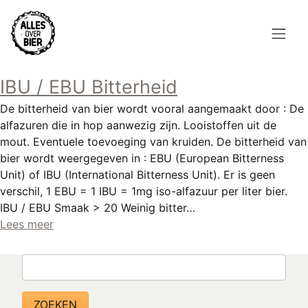
Overslaan
en
naar
de
Hoofdnavigatie
inhoud
IBU / EBU Bitterheid
HOME
gaan
De bitterheid van bier wordt vooral aangemaakt door : De
BROUWEN
alfazuren die in hop aanwezig zijn. Looistoffen uit de
mout. Eventuele toevoeging van kruiden. De bitterheid van
BLOG
bier wordt weergegeven in : EBU (European Bitterness
Unit) of IBU (International Bitterness Unit). Er is geen
AANBOD
verschil, 1 EBU = 1 IBU = 1mg iso-alfazuur per liter bier.
IBU / EBU Smaak > 20 Weinig bitter…
AGENDA
Lees meer
CONTACT
Zoeken
Topmenu
INLOGGEN