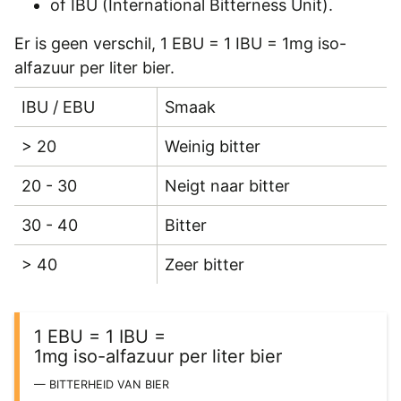
of
IBU
(International Bitterness Unit).
REGISTREREN
Er is geen verschil, 1 EBU = 1 IBU = 1mg iso-
ADVERTEREN
alfazuur per liter bier.
MELDPUNT
IBU / EBU
Smaak
PERS/PUBLICATIES
> 20
Weinig bitter
FACEBOOK
20 - 30
Neigt naar bitter
LINKS
30 - 40
Bitter
> 40
Zeer bitter
1 EBU = 1 IBU =
1mg iso-alfazuur per liter bier
BITTERHEID VAN BIER