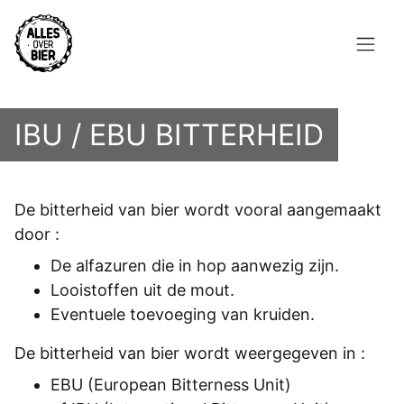
Overslaan
en
naar
de
Hoofdnavigatie
inhoud
HOME
gaan
IBU / EBU BITTERHEID
BROUWEN
BLOG
De bitterheid van bier wordt vooral aangemaakt
door :
AANBOD
De alfazuren die in hop aanwezig zijn.
AGENDA
Looistoffen uit de mout.
Eventuele toevoeging van kruiden.
CONTACT
De bitterheid van bier wordt weergegeven in :
Topmenu
INLOGGEN
EBU
(European Bitterness Unit)