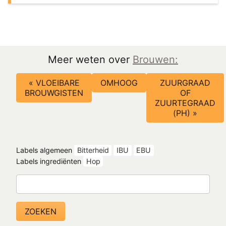
Meer weten over
Brouwen:
Boeknavigatie-
« VLOEIBARE
OMHOOG
ZUURGRAAD
links
BROUWGISTEN
OF
voor
ZUURTEGRAAD
(PH) »
IBU
/
EBU
Labels algemeen
Bitterheid
IBU
EBU
Bitterheid
Labels ingrediënten
Hop
Zoeken