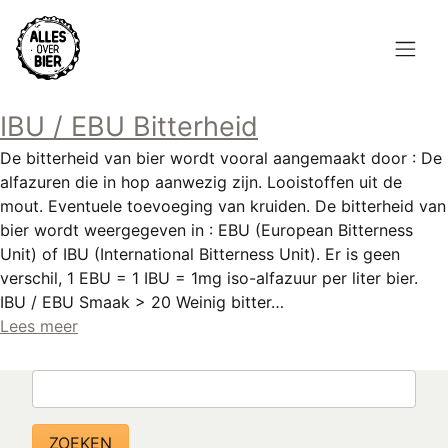
Overslaan
en
naar
de
Hoofdnavigatie
inhoud
IBU / EBU Bitterheid
HOME
gaan
De bitterheid van bier wordt vooral aangemaakt door : De
BROUWEN
alfazuren die in hop aanwezig zijn. Looistoffen uit de
mout. Eventuele toevoeging van kruiden. De bitterheid van
BLOG
bier wordt weergegeven in : EBU (European Bitterness
Unit) of IBU (International Bitterness Unit). Er is geen
AANBOD
verschil, 1 EBU = 1 IBU = 1mg iso-alfazuur per liter bier.
IBU / EBU Smaak > 20 Weinig bitter…
AGENDA
Lees meer
CONTACT
Zoeken
Topmenu
INLOGGEN