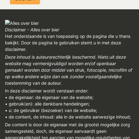
REGISTREREN
ADVERTEREN
MELDPUNT
Disclaimer - Alles over bier
Het onderstaande is van toepassing op de pagina die u thans
PERS/PUBLICATIES
bekijkt. Door de pagina te gebruiken stemt u in met deze
disclaimer.
FACEBOOK
Deze inhoud is auteursrechterlijk beschermd. Niets uit deze
website mag vermenigvuldigd worden en/of openbaar
LINKS
gemaakt worden door middel van druk, fotocopie, microfilm of
op welke andere wijze dan ook zonder voorafgaandelijke
toestemming van de auteur.
In deze disclaimer wordt verstaan onder:
• de eigenaar: de eigenaar van de website;
• gebruik(en): alle denkbare handelingen;
• u: de gebruiker (bezoeker) van de website;
• de content, de inhoud: alle in de website aanwezige inhoud;
De content is door de eigenaar met de grootst mogelijke zorg
samengesteld, doch, de eigenaar aanvaardt geen
aansprakelijkheid ten aanzien van mogelijke onjuistheden van