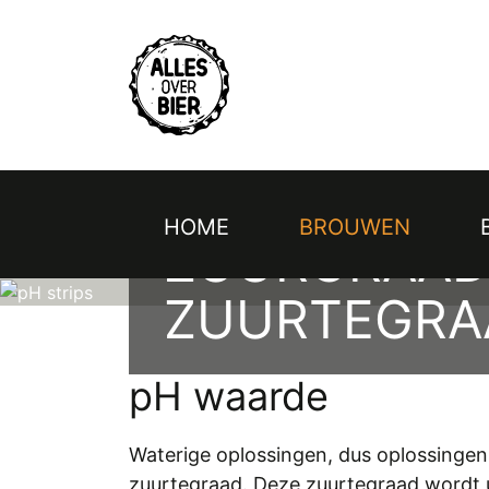
Topmenu
Overslaan
en
naar
de
inhoud
gaan
HOME
BROUWEN
Hoofdnavigatie
ZUURGRAAD
ZUURTEGRAA
pH waarde
Waterige oplossingen, dus oplossingen
zuurtegraad. Deze zuurtegraad wordt ui