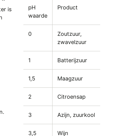
pH
Product
er is
waarde
n
0
Zoutzuur,
zwavelzuur
1
Batterijzuur
1,5
Maagzuur
2
Citroensap
n.
3
Azijn, zuurkool
3,5
Wijn