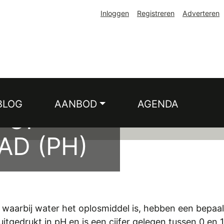
Inloggen
Registreren
Adverteren
BLOG
AANBOD
AGENDA
 OF
D (PH)
 waarbij water het oplosmiddel is, hebben een bepaa
tgedrukt in pH en is een cijfer gelegen tussen 0 en 1