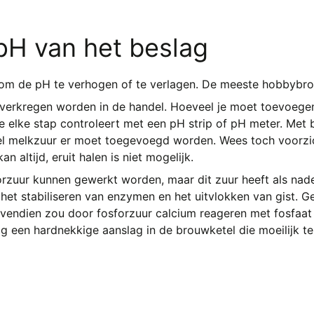
pH van het beslag
ar om de pH te verhogen of te verlagen. De meeste hobbybr
k verkregen worden in de handel. Hoeveel je moet toevoegen
 je elke stap controleert met een pH strip of pH meter. Me
l melkzuur er moet toegevoegd worden. Wees toch voorzic
altijd, eruit halen is niet mogelijk.
zuur kunnen gewerkt worden, maar dit zuur heeft als nadeel
 het stabiliseren van enzymen en het uitvlokken van gist. 
ovendien zou door fosforzuur calcium reageren met fosfaat
g een hardnekkige aanslag in de brouwketel die moeilijk te