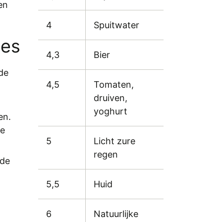
en
4
Spuitwater
ces
4,3
Bier
de
4,5
Tomaten,
druiven,
yoghurt
en.
de
5
Licht zure
regen
 de
5,5
Huid
6
Natuurlijke