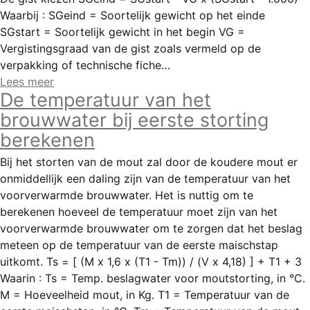
REGISTREREN
Waarbij : SGeind = Soortelijk gewicht op het einde
SGstart = Soortelijk gewicht in het begin VG =
ADVERTEREN
Vergistingsgraad van de gist zoals vermeld op de
MELDPUNT
verpakking of technische fiche…
Lees meer
PERS/PUBLICATIES
De temperatuur van het
brouwwater bij eerste storting
FACEBOOK
berekenen
LINKS
Bij het storten van de mout zal door de koudere mout er
onmiddellijk een daling zijn van de temperatuur van het
voorverwarmde brouwwater. Het is nuttig om te
berekenen hoeveel de temperatuur moet zijn van het
voorverwarmde brouwwater om te zorgen dat het beslag
meteen op de temperatuur van de eerste maischstap
uitkomt. Ts = [ (M x 1,6 x (T1 - Tm)) / (V x 4,18) ] + T1 + 3
Waarin : Ts = Temp. beslagwater voor moutstorting, in °C.
M = Hoeveelheid mout, in Kg. T1 = Temperatuur van de