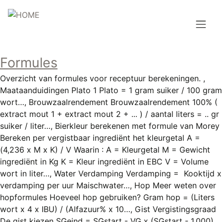
Overslaan
en
naar
de
Hoofdnavigatie
inhoud
Formules
HOME
gaan
Overzicht van formules voor receptuur berekeningen. ,
BROUWEN
Maataanduidingen Plato 1 Plato = 1 gram suiker / 100 gram
wort…, Brouwzaalrendement Brouwzaalrendement 100% (
BLOG
extract mout 1 + extract mout 2 + ... ) / aantal liters = .. gr
suiker / liter…, Bierkleur berekenen met formule van Morey
AANBOD
Bereken per vergistbaar ingrediënt het kleurgetal A =
(4,236 x M x K) / V Waarin : A = Kleurgetal M = Gewicht
AGENDA
ingrediënt in Kg K = Kleur ingrediënt in EBC V = Volume
wort in liter…, Water Verdamping Verdamping = Kooktijd x
CONTACT
verdamping per uur Maischwater…, Hop Meer weten over
hopformules Hoeveel hop gebruiken? Gram hop = (Liters
Topmenu
INLOGGEN
wort x 4 x IBU) / (Alfazuur% x 10…, Gist Vergistingsgraad
De gist kiezen SGeind = SGstart - VG x (SGstart - 1.000)