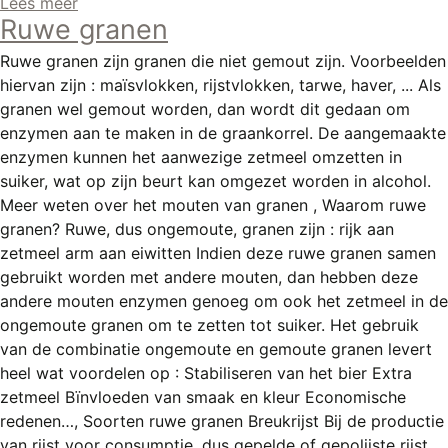
Lees meer
Ruwe granen
Ruwe granen zijn granen die niet gemout zijn. Voorbeelden
hiervan zijn : maïsvlokken, rijstvlokken, tarwe, haver, ... Als
granen wel gemout worden, dan wordt dit gedaan om
enzymen aan te maken in de graankorrel. De aangemaakte
enzymen kunnen het aanwezige zetmeel omzetten in
suiker, wat op zijn beurt kan omgezet worden in alcohol.
Meer weten over het mouten van granen , Waarom ruwe
granen? Ruwe, dus ongemoute, granen zijn : rijk aan
zetmeel arm aan eiwitten Indien deze ruwe granen samen
gebruikt worden met andere mouten, dan hebben deze
andere mouten enzymen genoeg om ook het zetmeel in de
ongemoute granen om te zetten tot suiker. Het gebruik
van de combinatie ongemoute en gemoute granen levert
heel wat voordelen op : Stabiliseren van het bier Extra
zetmeel Bïnvloeden van smaak en kleur Economische
redenen…, Soorten ruwe granen Breukrijst Bij de productie
van rijst voor consumptie, dus gepelde of gepolijste rijst,