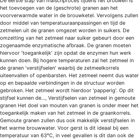
De eerste stap van maischproces tijdens het brouwen is
het toevoegen van de (geschrote) granen aan het
voorverwarmde water in de brouwketel. Vervolgens zullen
door middel van temperatuuraanpassingen en tijd de
zetmelen uit de granen omgezet worden in suikers. De
omzetting van het zetmeel naar suiker gebeurt door een
zogenaamde enzymatische afbraak. De granen moeten
hiervoor 'toegankelijk' zijn opdat de enzymen hun werk
kunnen doen. Bij hogere temperaturen zal het zetmeel in
de granen 'verstijfselen' waarbij de zetmeelkorrels
uiteenvallen of openbarsten. Het zetmeel neemt dus water
op en bepaalde verbindingen in de structuur worden
gebroken. Het zetmeel wordt hierdoor 'papperig'. Op dit
stijfsel kunnen de…, Verstijfselen van zetmeel in gemoute
granen Het doel van mouten van granen is onder meer het
toegankelijk maken van het zetmeel in de graankorrels.
Gemoute granen zullen dus ook makkelijk verstijfselen in
het warme brouwwater. Voor gerst is dit ideaal bij een
temperatuur van 63°C, in veel gevallen is dit dan ook de