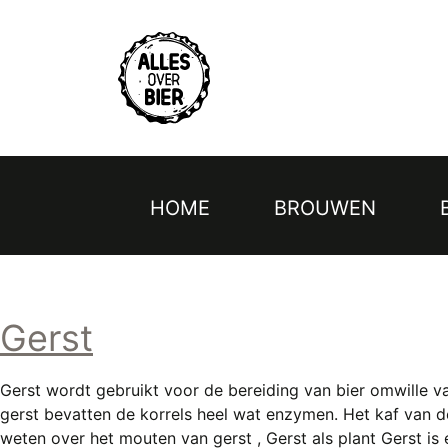
Topmenu
Overslaan
en
naar
de
inhoud
gaan
HOME
BROUWEN
Hoofdnavigatie
Gerst
Gerst wordt gebruikt voor de bereiding van bier omwille 
gerst bevatten de korrels heel wat enzymen. Het kaf van de
weten over het mouten van gerst , Gerst als plant Gerst is