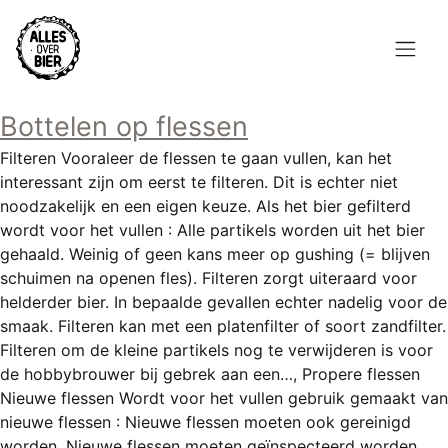
Overslaan
en
naar
de
Hoofdnavigatie
inhoud
Bottelen op flessen
HOME
gaan
Filteren Vooraleer de flessen te gaan vullen, kan het
BROUWEN
interessant zijn om eerst te filteren. Dit is echter niet
noodzakelijk en een eigen keuze. Als het bier gefilterd
BLOG
wordt voor het vullen : Alle partikels worden uit het bier
gehaald. Weinig of geen kans meer op gushing (= blijven
AANBOD
schuimen na openen fles). Filteren zorgt uiteraard voor
helderder bier. In bepaalde gevallen echter nadelig voor de
AGENDA
smaak. Filteren kan met een platenfilter of soort zandfilter.
Filteren om de kleine partikels nog te verwijderen is voor
CONTACT
de hobbybrouwer bij gebrek aan een…, Propere flessen
Nieuwe flessen Wordt voor het vullen gebruik gemaakt van
Topmenu
INLOGGEN
nieuwe flessen : Nieuwe flessen moeten ook gereinigd
worden. Nieuwe flessen moeten geïnspecteerd worden.