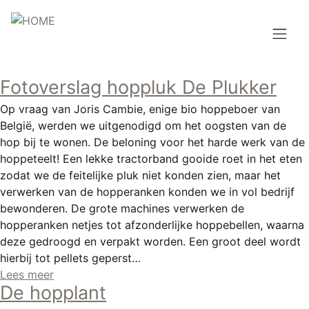
Overslaan
en
naar
de
Hoofdnavigatie
inhoud
Fotoverslag hoppluk De Plukker
HOME
gaan
Op vraag van Joris Cambie, enige bio hoppeboer van
BROUWEN
België, werden we uitgenodigd om het oogsten van de
hop bij te wonen. De beloning voor het harde werk van de
BLOG
hoppeteelt! Een lekke tractorband gooide roet in het eten
zodat we de feitelijke pluk niet konden zien, maar het
AANBOD
verwerken van de hopperanken konden we in vol bedrijf
bewonderen. De grote machines verwerken de
AGENDA
hopperanken netjes tot afzonderlijke hoppebellen, waarna
deze gedroogd en verpakt worden. Een groot deel wordt
CONTACT
hierbij tot pellets geperst…
Lees meer
Topmenu
INLOGGEN
De hopplant