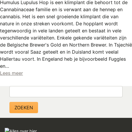
Humulus Lupulus Hop is een klimplant die behoort tot de
REGISTREREN
Cannabinaceae familie en is verwant aan de hennep en
ADVERTEREN
cannabis. Het is een snel groeiende klimplant die van
nature in onze streken voorkomt. De hopplant wordt
MELDPUNT
tegenwoordig in vele landen geteelt en bestaat in vele
verschillende variëteiten. Enkele gekende variëteiten zijn
PERS/PUBLICATIES
de Belgische Brewer's Gold en Northern Brewer. In Tsjechië
FACEBOOK
wordt vooral Saaz geteelt en in Duisland komt veelal
Hallertau voort. In Engeland heb je bijvoorbeeld Fuggles
LINKS
en…
Lees meer
Zoeken