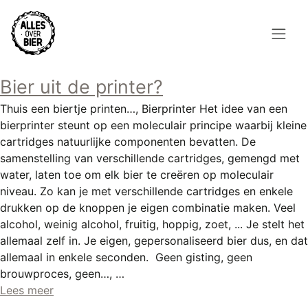
Overslaan
en
naar
de
Hoofdnavigatie
inhoud
Bier uit de printer?
HOME
gaan
Thuis een biertje printen…, Bierprinter Het idee van een
BROUWEN
bierprinter steunt op een moleculair principe waarbij kleine
cartridges natuurlijke componenten bevatten. De
BLOG
samenstelling van verschillende cartridges, gemengd met
water, laten toe om elk bier te creëren op moleculair
AANBOD
niveau. Zo kan je met verschillende cartridges en enkele
drukken op de knoppen je eigen combinatie maken. Veel
AGENDA
alcohol, weinig alcohol, fruitig, hoppig, zoet, ... Je stelt het
allemaal zelf in. Je eigen, gepersonaliseerd bier dus, en dat
CONTACT
allemaal in enkele seconden. Geen gisting, geen
brouwproces, geen…, …
Topmenu
INLOGGEN
Lees meer