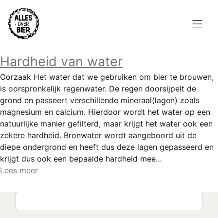
Overslaan
en
naar
de
Hoofdnavigatie
inhoud
Hardheid van water
HOME
gaan
Oorzaak Het water dat we gebruiken om bier te brouwen,
BROUWEN
is oorspronkelijk regenwater. De regen doorsijpelt de
grond en passeert verschillende mineraal(lagen) zoals
BLOG
magnesium en calcium. Hierdoor wordt het water op een
natuurlijke manier gefilterd, maar krijgt het water ook een
AANBOD
zekere hardheid. Bronwater wordt aangeboord uit de
diepe ondergrond en heeft dus deze lagen gepasseerd en
AGENDA
krijgt dus ook een bepaalde hardheid mee…
Lees meer
CONTACT
Topmenu
Zoeken
INLOGGEN