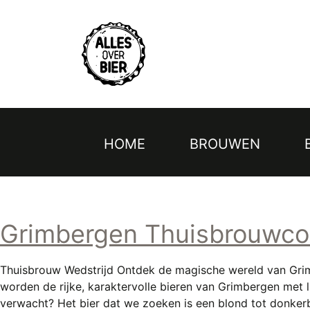
Topmenu
Overslaan
en
naar
de
inhoud
gaan
HOME
BROUWEN
Hoofdnavigatie
Grimbergen Thuisbrouwco
Thuisbrouw Wedstrijd Ontdek de magische wereld van Grim
worden de rijke, karaktervolle bieren van Grimbergen met
verwacht? Het bier dat we zoeken is een blond tot donker