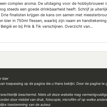
 een complex aroma. De uitdaging voor de hobbybrouwer is 
nog steeds een goede drinkbaarheid heeft. Schrijf je uiterli
Drie finalisten krijgen de kans om samen met meesterbrou
n bier in 750ml flessen, waarbij zijn naam en handtekening 
elgië en bij Prik & Tik verschijnen. Overzicht van…
r bier
van toepassing op de pagina die u thans bekijkt. Door de pagina te 
rsrechterlijk beschermd. Niets uit deze website mag vermenigvuldi
den door middel van druk, fotocopie, microfilm of op welke ander
ijke toestemming van de auteur.