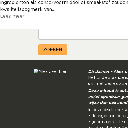
ingrediënten als conserveermiddel of smaakstof zouden
kwaliteitsoogmerk van…
Lees meer
Zoeken
Disclaimer - Alles o
Het onderstaande is
u in met deze discla
Deze inhoud is aut
en/of openbaar gem
wijze dan ook zond
In deze disclaimer 
• de eigenaar: de ei
• gebruik(en): alle 
• u: de gebruiker (