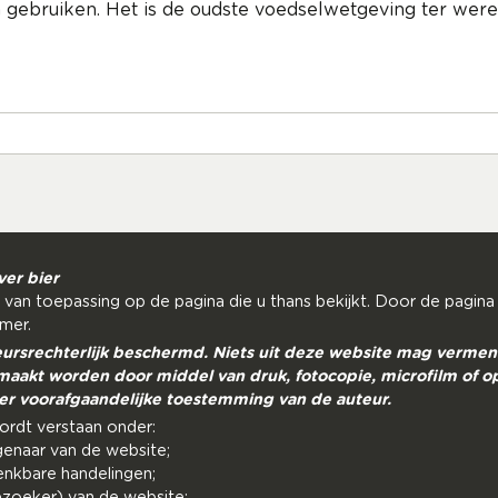
 gebruiken. Het is de oudste voedselwetgeving ter wer
ver bier
 van toepassing op de pagina die u thans bekijkt. Door de pagina
imer.
eursrechterlijk beschermd. Niets uit deze website mag verme
aakt worden door middel van druk, fotocopie, microfilm of o
er voorafgaandelijke toestemming van de auteur.
wordt verstaan onder:
genaar van de website;
denkbare handelingen;
bezoeker) van de website;