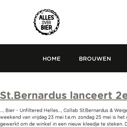
Topmenu
Overslaan
en
naar
de
inhoud
gaan
HOME
BROUWEN
Hoofdnavigatie
St.Bernardus lanceert 2
…, Bier - Unfiltered Helles…, Collab St.Bernardus & We
weekend van vrijdag 23 mei t.e.m. zondag 25 mei is he
gewerkt om de winkel in een nieuw kleedje te steken. 