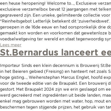
een heuse heropening! Welcome to…, Exclusieve verzam
exclusieve verzamelbox bevat 12 jaargangen met telken
gegraveerd zijn. Een unieke, gelimiteerde collectie vo
*Reinheitsgebot Letterlijk betekent dit 'zuiverheidswe
geroepen in de 16de eeuw en had oorspronkelijk drie d
gemaakt kon worden en voorkomen dat gewetenloze brou
voedselwetgeving ter wereld en staat tegenwoordig sy
Lees meer
St.Bernardus lanceert ee
Importeur Sinds een klein decennium is Brouwerij St.Be
in het Beieren gebied (Freising) en hanteert net zoals S
hoge gisting…, Weihenstephan Marcus Englet, hoofd exp
voor de tweede editie van de Braupakt. Een brouwerij die,
gestort. Met Braupakt 2024 zijn we erin geslaagd om ee
werd gecreëerd met ingrediënten uit beide landen, maar 
enkel mag gebrouwen worden met water, hop, mout en g
beschermen tegen stijgende prijzen, het gebruik van 