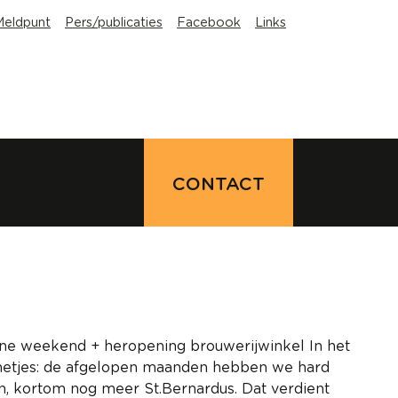
Meldpunt
Pers/publicaties
Facebook
Links
CONTACT
bine weekend + heropening brouwerijwinkel In het
oemetjes: de afgelopen maanden hebben we hard
n, kortom nog meer St.Bernardus. Dat verdient