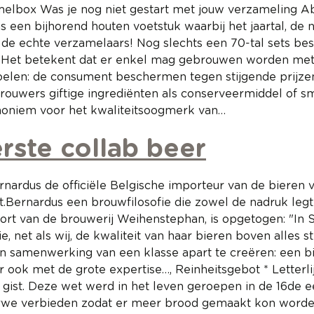
elbox Was je nog niet gestart met jouw verzameling A
s een bijhorend houten voetstuk waarbij het jaartal, d
or de echte verzamelaars! Nog slechts een 70-tal sets b
t'. Het betekent dat er enkel mag gebrouwen worden met 
oelen: de consument beschermen tegen stijgende prijze
wers giftige ingrediënten als conserveermiddel of sma
noniem voor het kwaliteitsoogmerk van…
rste collab beer
rnardus de officiële Belgische importeur van de bieren
t.Bernardus een brouwfilosofie die zowel de nadruk legt o
ort van de brouwerij Weihenstephan, is opgetogen: "In
 net als wij, de kwaliteit van haar bieren boven alles ste
n samenwerking van een klasse apart te creëren: een bie
ook met de grote expertise…, Reinheitsgebot * Letterlij
ist. Deze wet werd in het leven geroepen in de 16de e
tarwe verbieden zodat er meer brood gemaakt kon word