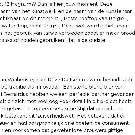
bt 12 Magnums? Dan is hier jouw moment. Deze
e naam van het kunstwerk en de naam van de kunstenaar
eschikbaar op dit moment…, Beste rooftop van België…,
water, hop, mout en gist. Deze wet werd in het leven
n, het gebruik van tarwe verbieden zodat er meer brood
akstof zouden gebruiken. Het is de oudste
 van Weihenstephan. Deze Duitse brouwerij bevindt zich
p traditie als innovatie…, Een sterk, blond bier van
 St.Bernardus hebben we een perfecte partner gevonden
lt en zich met veel oog voor detail in dit project heeft
r gebaseerd op een Belgische stijl dat niet alleen
k betekent dit 'zuiverheidswet'. Het betekent dat er
euw en had oorspronkelijk drie doelen: de consument
en en voorkomen dat gewetenloze brouwers giftige