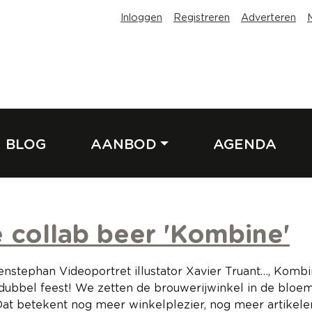
Inloggen
Registreren
Adverteren
BLOG
AANBOD
AGENDA
e collab beer 'Kombine'
igenstephan Videoportret illustator Xavier Truant…, Kom
t dubbel feest! We zetten de brouwerijwinkel in de bl
Dat betekent nog meer winkelplezier, nog meer artikele