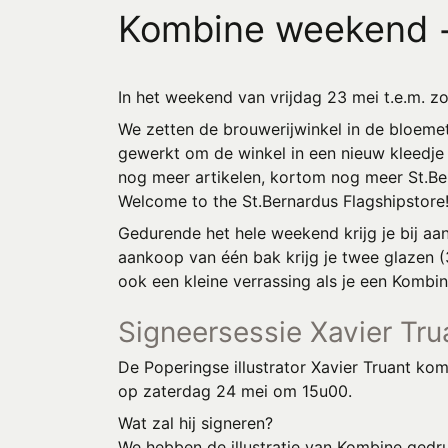
Kombine weekend +
In het weekend van vrijdag 23 mei t.e.m. z
We zetten de brouwerijwinkel in de bloem
gewerkt om de winkel in een nieuw kleedje 
nog meer artikelen, kortom nog meer St.Be
Welcome to the St.Bernardus Flagshipstore
Gedurende het hele weekend krijg je bij aank
aankoop van één bak krijg je twee glazen (33
ook een kleine verrassing als je een Kombi
Signeersessie Xavier Tru
De Poperingse illustrator Xavier Truant kom
op zaterdag 24 mei om 15u00.
Wat zal hij signeren?
We hebben de illustratie van Kombine gedr