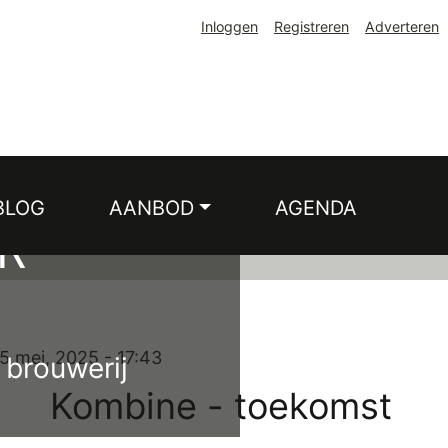
Inloggen
Registreren
Adverteren
DUS
E
BLOG
AANBOD
AGENDA
R
 mei, 2025 - 17:43
 brouwerij
Kombine - toekomst