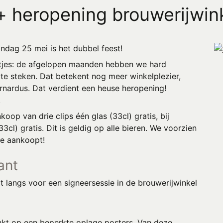
 heropening brouwerijwin
ondag 25 mei is het dubbel feest!
etjes: de afgelopen maanden hebben we hard
te steken. Dat betekent nog meer winkelplezier,
rnardus. Dat verdient een heuse heropening!
!
oop van drie clips één glas (33cl) gratis, bij
cl) gratis. Dit is geldig op alle bieren. We voorzien
ne aankoopt!
ant
t langs voor een signeersessie in de brouwerijwinkel
ukt op een beperkte oplage posters. Van deze