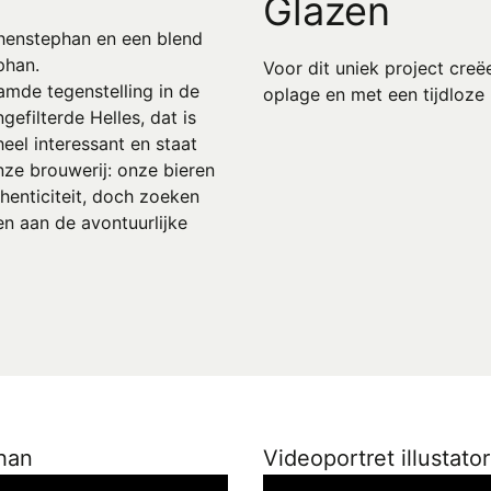
Glazen
henstephan en een blend
phan.
Voor dit uniek project creë
amde tegenstelling in de
oplage en met een tijdloze u
gefilterde Helles, dat is
heel interessant en staat
ze brouwerij: onze bieren
thenticiteit, doch zoeken
n aan de avontuurlijke
han
Videoportret illustato