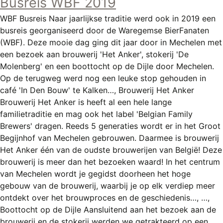
Busreis WBF 2019
REGISTREREN
WBF Busreis Naar jaarlijkse traditie werd ook in 2019 een
ADVERTEREN
busreis georganiseerd door de Waregemse BierFanaten
(WBF). Deze mooie dag ging dit jaar door in Mechelen met
MELDPUNT
een bezoek aan brouwerij 'Het Anker', stokerij 'De
PERS/PUBLICATIES
Molenberg' en een boottocht op de Dijle door Mechelen.
Op de terugweg werd nog een leuke stop gehouden in
FACEBOOK
café 'In Den Bouw' te Kalken…, Brouwerij Het Anker
Brouwerij Het Anker is heeft al een hele lange
LINKS
familietraditie en mag ook het label 'Belgian Family
Brewers' dragen. Reeds 5 generaties wordt er in het Groot
Begijnhof van Mechelen gebrouwen. Daarmee is brouwerij
Het Anker één van de oudste brouwerijen van België! Deze
brouwerij is meer dan het bezoeken waard! In het centrum
van Mechelen wordt je gegidst doorheen het hoge
gebouw van de brouwerij, waarbij je op elk verdiep meer
ontdekt over het brouwproces en de geschiedenis…, …,
Boottocht op de Dijle Aansluitend aan het bezoek aan de
brouwerij en de stokerij werden we getrakteerd op een