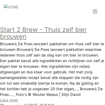
Overslaan
en
naar
de
Hoofdnavigatie
inhoud
Start 2 Brew - Thuis zelf bier
HOME
gaan
brouwen
BROUWEN
Brouwerij De Poes lanceert pakketten om thuis zelf bier te
brouwen Brouwerij De Poes lanceert pakketten waarmee
BLOG
iedereen thuis zelf aan de slag kan om bier te brouwen.
Een pakket bevat alle ingrediënten en richtlijnen om zelf je
AANBOD
eigen bier te brouwen. Alle ingrediënten zijn netjes
afgewogen en dus klaar voor gebruik. Het met zorg
AGENDA
samengestelde recept bevat alle stappen die nodig zijn
om tot een smakelijk biertje te komen. Na de gisting en
CONTACT
het bottlen heb je ongeveer 20 liter eigen,…, Brouwerij De
Poes…, , Foto's © Wouter Meeus | Stijn David
Topmenu
INLOGGEN
Lees meer