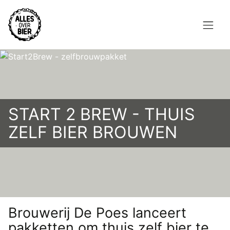
Overslaan
en
naar
de
Hoofdnavigatie
inhoud
HOME
gaan
BROUWEN
START 2 BREW - THUIS
BLOG
ZELF BIER BROUWEN
AANBOD
AGENDA
CONTACT
Topmenu
Brouwerij De Poes lanceert
INLOGGEN
pakketten om thuis zelf bier te