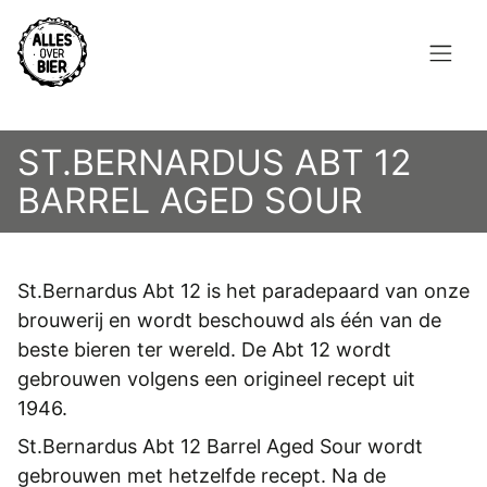
Overslaan
en
naar
de
Hoofdnavigatie
inhoud
HOME
gaan
ST.BERNARDUS ABT 12
BROUWEN
BARREL AGED SOUR
BLOG
AANBOD
St.Bernardus Abt 12 is het paradepaard van onze
brouwerij en wordt beschouwd als één van de
AGENDA
beste bieren ter wereld. De Abt 12 wordt
gebrouwen volgens een origineel recept uit
CONTACT
1946.
Topmenu
St.Bernardus Abt 12 Barrel Aged Sour wordt
INLOGGEN
gebrouwen met hetzelfde recept. Na de