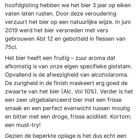
REGISTREREN
hoofdgisting hebben we het bier 3 jaar op eiken
vaten laten rusten. Door deze veroudering
ADVERTEREN
verzuurt het bier op een natuurlijke wijze. In juni
MELDPUNT
2019 werd het bier versneden met vers
gebrouwen Abt 12 en gebotteld in flessen van
PERS/PUBLICATIES
75cl.
FACEBOOK
Het bier heeft een fruitig – zuur aroma dat
LINKS
afkomstig is van onze eigen specifieke giststam.
Opvallend is de afwezigheid van alcoholaroma.
De zurigheid in de finish maskeert erg goed de
zwaarte van het bier (Alc. Vol 10%). Verder is het
een zeer uitgebalanceerd bier met een frisse
smaak en een perfect evenwicht tussen moutig
en bitter met een droge, frisse aciditeit. Kortom:
een must-try!
Gezien de beperkte oplage is het dus echt een