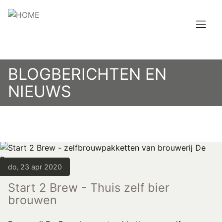
Overslaan
en
naar
de
Hoofdnavigatie
inhoud
HOME
gaan
BLOGBERICHTEN EN
BROUWEN
NIEUWS
BLOG
AANBOD
AGENDA
do, 23 apr 2020
CONTACT
Start 2 Brew - Thuis zelf bier
brouwen
Topmenu
INLOGGEN