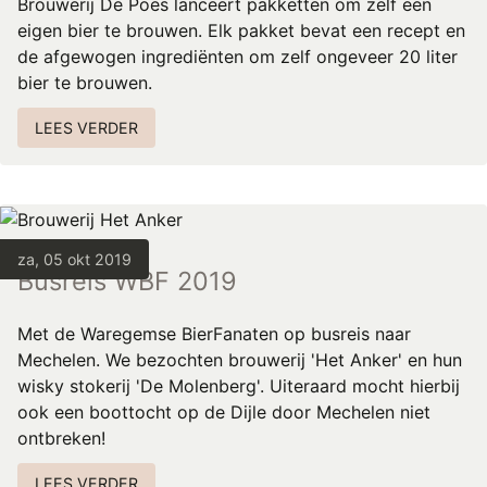
Brouwerij De Poes lanceert pakketten om zelf een
REGISTREREN
eigen bier te brouwen. Elk pakket bevat een recept en
ADVERTEREN
de afgewogen ingrediënten om zelf ongeveer 20 liter
bier te brouwen.
MELDPUNT
LEES VERDER
PERS/PUBLICATIES
FACEBOOK
LINKS
za, 05 okt 2019
Busreis WBF 2019
Met de Waregemse BierFanaten op busreis naar
Mechelen. We bezochten brouwerij 'Het Anker' en hun
wisky stokerij 'De Molenberg'. Uiteraard mocht hierbij
ook een boottocht op de Dijle door Mechelen niet
ontbreken!
LEES VERDER